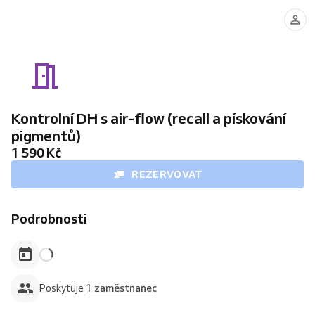
Dentální
hygienistka
Kontrolní DH s air-flow (recall a pískování
pigmentů)
1 590 Kč
REZERVOVAT
Podrobnosti
Poskytuje
1 zaměstnanec